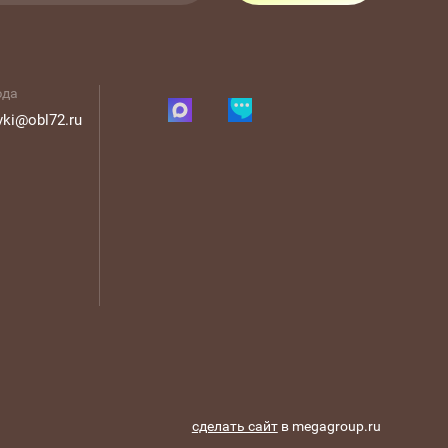
юда
vki@obl72.ru
сделать сайт
в megagroup.ru