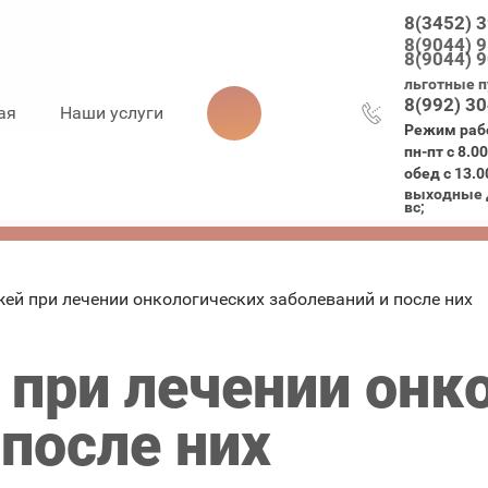
8(3452) 
8(9044) 
8(9044) 
льготные п
8(992) 3
ая
Наши услуги
Режим раб
пн-пт с 8.0
обед с 13.0
выходные д
вс;
жей при лечении онкологических заболеваний и после них
 при лечении онк
 после них