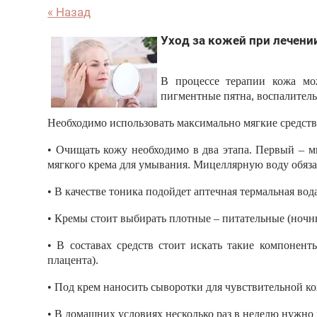
« Назад
Уход за кожей при лечени
В процессе терапии кожа мож
пигментные пятна, воспалител
Необходимо использовать максимально мягкие средств
• Очищать кожу необходимо в два этапа. Первый – ми
мягкого крема для умывания. Мицеллярную воду обязат
• В качестве тоника подойдет аптечная термальная во
• Кремы стоит выбирать плотные – питательные (ночны
• В составах средств стоит искать такие компонент
плацента).
• Под крем наносить сыворотки для чувствительной ко
• В домашних условиях несколько раз в неделю нужно