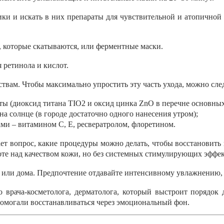
ки и искать в них препараты для чувствительной и атопичной
которые скатываются, или ферментные маски.
я ретинола и кислот.
твам. Чтобы максимально упростить эту часть ухода, можно сле
ы (диоксид титана TIO2 и оксид цинка ZnO в перечне основных
на солнце (в городе достаточно одного нанесения утром);
тами
–
витамином С, Е, ресвератролом, флоретином.
ает вопрос, какие процедуры можно делать, чтобы восстановить
оте над качеством кожи, но без системных стимулирующих эффек
га или дома. Предпочтение отдавайте интенсивному увлажнению
 врача-косметолога, дерматолога, который выстроит порядок 
омогали восстанавливаться через эмоциональный фон.