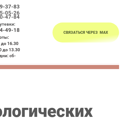
39-37-83
95-05-26
90-47-84
утевки:
04-49-18
СВЯЗАТЬСЯ ЧЕРЕЗ МАХ
оты:
0 до 16.30
0 до 13.30
ни: сб-
ологических