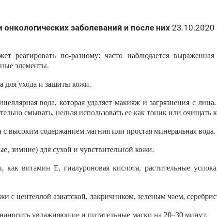
и онкологических заболеваний и после них
23.10.2020 
ет реагировать по-разному: часто наблюдается выраженная 
ьные элементы.
а для ухода и защиты кожи.
целлярная вода, которая удаляет макияж и загрязнения с лица
ельно смывать, нельзя использовать ее как тоник или очищать к
да с высоким содержанием магния или простая минеральная вода.
е, зимние) для сухой и чувствительной кожи.
ы, как витамин Е, гиалуроновая кислота, растительные успок
жи с центеллой азиатской, лакричником, зеленым чаем, серебрист
 наносить увлажняющие и питательные маски на 20–30 минут.